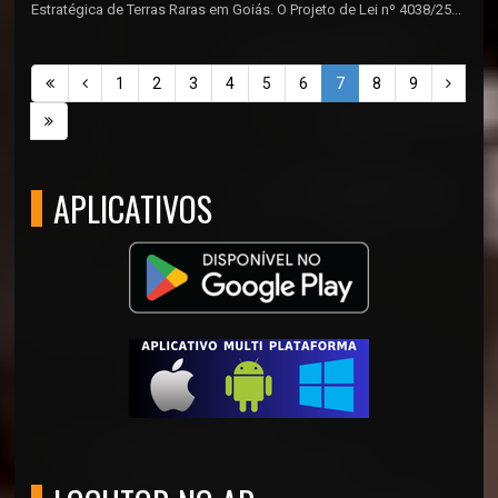
Estratégica de Terras Raras em Goiás. O Projeto de Lei nº 4038/25...
1
2
3
4
5
6
7
8
9
APLICATIVOS